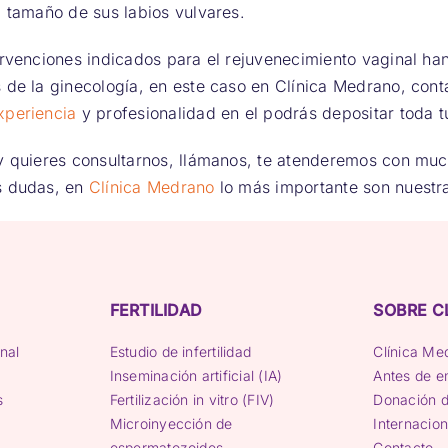
l tamaño de sus labios vulvares.
ervenciones indicados para el rejuvenecimiento vaginal han
 de la ginecología, en este caso en Clínica Medrano, con
xperiencia
y profesionalidad en el podrás depositar toda t
 y quieres consultarnos, llámanos, te atenderemos con mu
s dudas, en
Clínica Medrano
lo más importante son nuestr
FERTILIDAD
SOBRE C
nal
Estudio de infertilidad
Clínica Me
Inseminación artificial (IA)
Antes de 
s
Fertilización in vitro (FIV)
Donación d
Microinyección de
Internacion
espermatozoides
Contacto