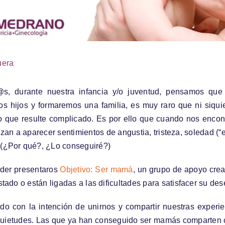
uera
@s, durante nuestra infancia y/o juventud, pensamos qu
os hijos y formaremos una familia, es muy raro que ni siqu
 que resulte complicado. Es por ello que cuando nos encont
zan a aparecer sentimientos de angustia, tristeza, soledad (“e
(¿Por qué?, ¿Lo conseguiré?)
oder presentaros
Objetivo: Ser mamá
, un grupo de apoyo cre
tado o están ligadas a las dificultades para satisfacer su des
o con la intención de unirnos y compartir nuestras experie
quietudes. Las que ya han conseguido ser mamás comparten c