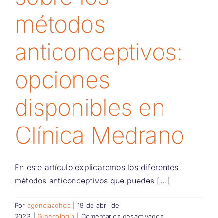
métodos
anticonceptivos:
opciones
disponibles en
Clínica Medrano
En este artículo explicaremos los diferentes
métodos anticonceptivos que puedes [...]
Por
agenciaadhoc
|
19 de abril de
en
2023
|
Ginecología
|
Comentarios desactivados