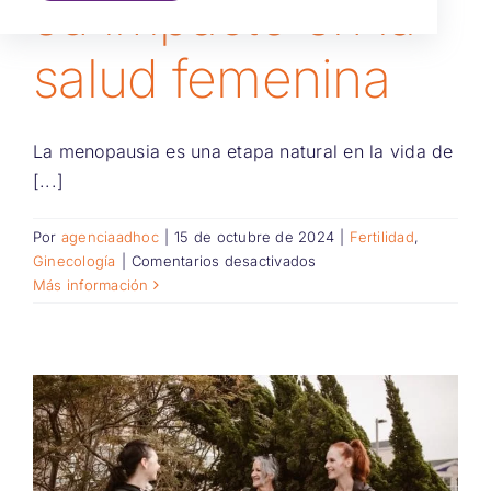
su impacto en la
salud femenina
La menopausia es una etapa natural en la vida de
[...]
Por
agenciaadhoc
|
15 de octubre de 2024
|
Fertilidad
,
en
Ginecología
|
Comentarios desactivados
La
Más información
menopausia
y
su
impacto
en
la
salud
femenina