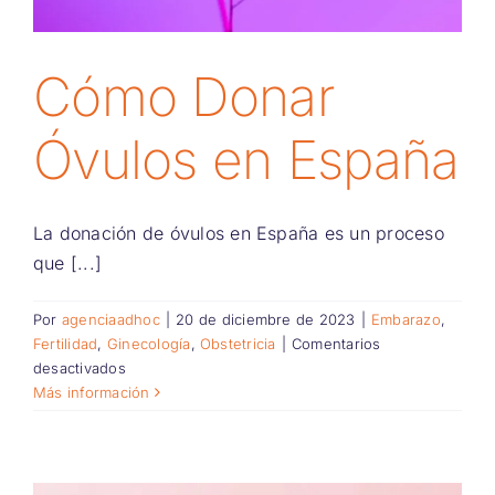
Cómo Donar
Óvulos en España
La donación de óvulos en España es un proceso
que [...]
Por
agenciaadhoc
|
20 de diciembre de 2023
|
Embarazo
,
Fertilidad
,
Ginecología
,
Obstetricia
|
Comentarios
en
desactivados
Cómo
Más información
Donar
Óvulos
en
España