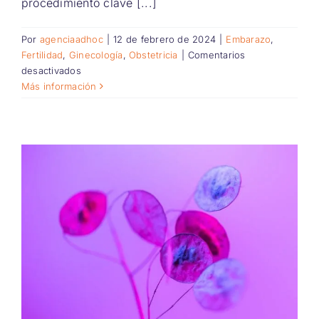
procedimiento clave [...]
Por
agenciaadhoc
|
12 de febrero de 2024
|
Embarazo
,
Fertilidad
,
Ginecología
,
Obstetricia
|
Comentarios
en
desactivados
Explorando
Más información
el
Universo
del
Vínculo:
La
Importancia
de
la
Ecografía
Anatómica
en
el
Embarazo