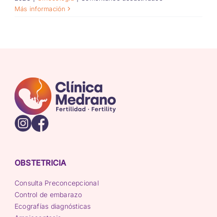
Todo
Más información
lo
que
necesitas
saber
sobre
los
métodos
anticonceptivos:
opciones
disponibles
en
Clínica
Medrano
OBSTETRICIA
Consulta Preconcepcional
Control de embarazo
Ecografías diagnósticas