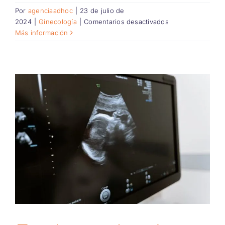
Por
agenciaadhoc
|
23 de julio de
en
2024
|
Ginecología
|
Comentarios desactivados
Síntomas
Más información
de
la
premenopausia
y
cómo
combatirlos