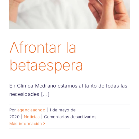
Afrontar la
betaespera
En Clínica Medrano estamos al tanto de todas las
necesidades [...]
Por
agenciaadhoc
|
1 de mayo de
en
2020
|
Noticias
|
Comentarios desactivados
Afrontar
Más información
la
betaespera