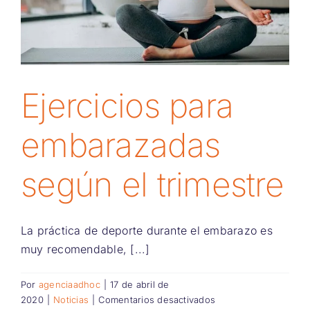
Ejercicios para
embarazadas
según el trimestre
La práctica de deporte durante el embarazo es
muy recomendable, [...]
Por
agenciaadhoc
|
17 de abril de
en
2020
|
Noticias
|
Comentarios desactivados