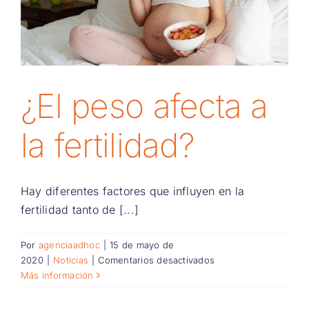
¿El peso afecta a
la fertilidad?
Hay diferentes factores que influyen en la
fertilidad tanto de [...]
Por
agenciaadhoc
|
15 de mayo de
en
2020
|
Noticias
|
Comentarios desactivados
¿El
Más información
peso
afecta