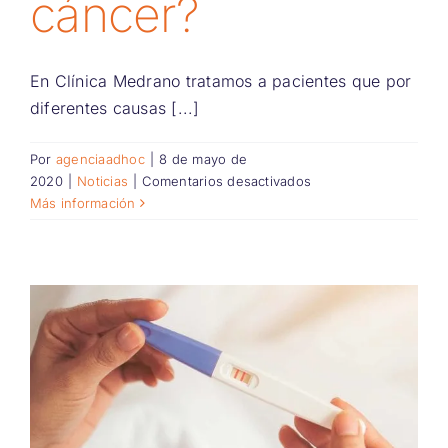
cáncer?
En Clínica Medrano tratamos a pacientes que por
diferentes causas [...]
Por
agenciaadhoc
|
8 de mayo de
en
2020
|
Noticias
|
Comentarios desactivados
¿Se
Más información
puede
ser
mamá
tras
sufrir
cáncer?