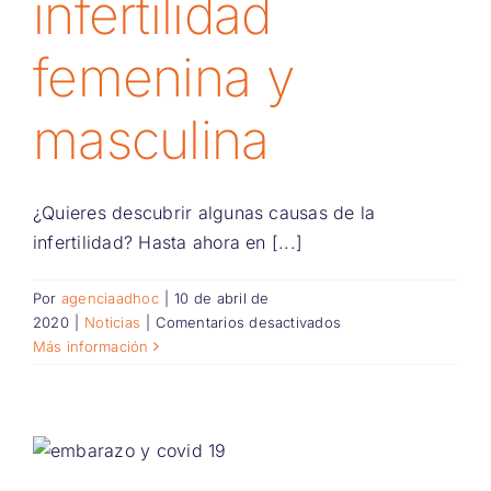
infertilidad
femenina y
masculina
¿Quieres descubrir algunas causas de la
infertilidad? Hasta ahora en [...]
Por
agenciaadhoc
|
10 de abril de
en
2020
|
Noticias
|
Comentarios desactivados
Causas
Más información
de
la
infertilidad
femenina
y
masculina