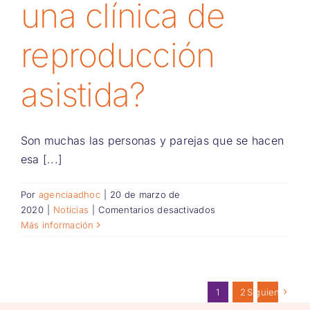
una clínica de
reproducción
asistida?
Son muchas las personas y parejas que se hacen
esa [...]
Por
agenciaadhoc
|
20 de marzo de
en
2020
|
Noticias
|
Comentarios desactivados
¿Cuándo
Más información
acudir
a
una
clínica
1
2
Siguiente
de