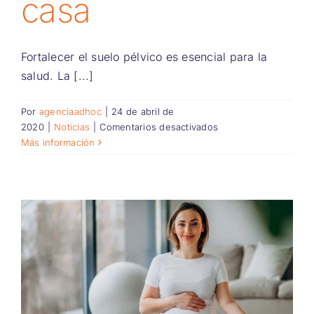
casa
Fortalecer el suelo pélvico es esencial para la
salud. La [...]
Por
agenciaadhoc
|
24 de abril de
en
2020
|
Noticias
|
Comentarios desactivados
Fortalecer
Más información
el
suelo
pélvico
en
casa