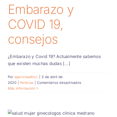
Embarazo y
COVID 19,
consejos
¿Embarazo y Covid 19? Actualmente sabemos
que existen muchas dudas [...]
Por
agenciaadhoc
|
3 de abril de
en
2020
|
Noticias
|
Comentarios desactivados
Embarazo
Más información
y
COVID
19,
consejos