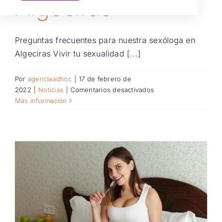
Algeciras
Preguntas frecuentes para nuestra sexóloga en
Algeciras Vivir tu sexualidad [...]
Por
agenciaadhoc
|
17 de febrero de
en
2022
|
Noticias
|
Comentarios desactivados
Sexóloga
Más información
en
Algeciras