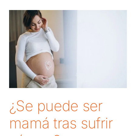
a
la
fertilidad?
¿Se puede ser
mamá tras sufrir